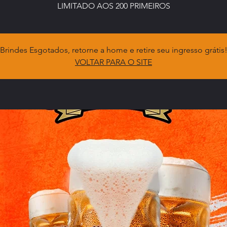
LIMITADO AOS 200 PRIMEIROS
Brindes Esgotados, retorne a home e retire seu ingresso grátis
VOLTAR PARA O SITE