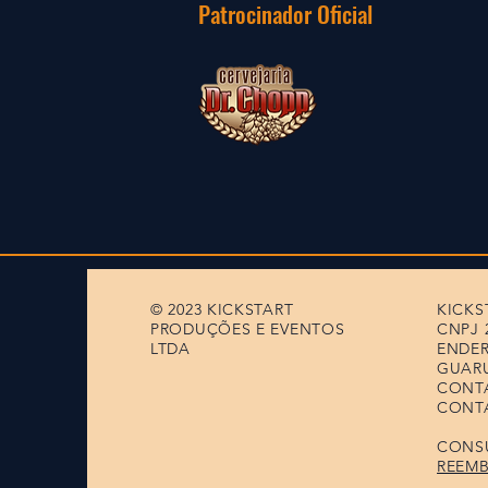
Patrocinador Oficial
© 2023 KICKSTART
KICKS
PRODUÇÕES E EVENTOS
CNPJ 2
LTDA
ENDER
GUAR
CONTA
CONT
CONS
REEM