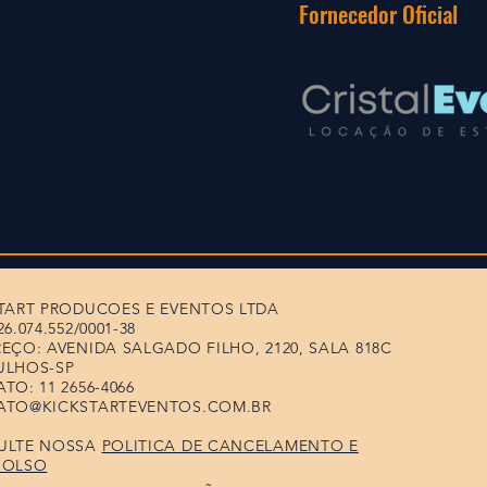
Fornecedor Oficial
TART PRODUCOES E EVENTOS LTDA
6.074.552/0001-38
EÇO: AVENIDA SALGADO FILHO, 2120, SALA 818C
ULHOS-SP
TO: 11 2656-4066
ATO@KICKSTARTEVENTOS.COM.BR
ULTE NOSSA
POLITICA DE CANCELAMENTO E
BOLSO