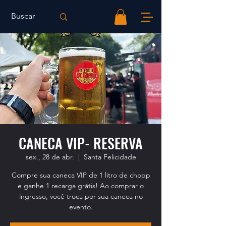
CANECA VIP- RESERVA
sex., 28 de abr.
  |  
Santa Felicidade
Compre sua caneca VIP de 1 litro de chopp
e ganhe 1 recarga grátis! Ao comprar o
ingresso, você troca por sua caneca no
evento.