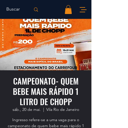
CAMPEONATO- QUEM
BEBE MAIS RÁPIDO 1
LITRO DE CHOPP
sáb., 20 de mai.
  |  
Vila Rio de Janeiro
Ingresso refere-se a uma vaga para o
campeonato de quem bebe mais rápido 1